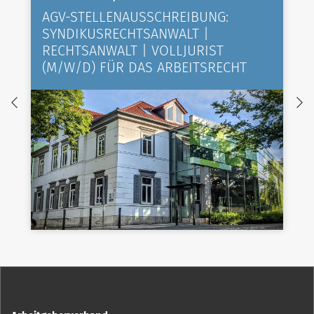
AGV-STELLENAUSSCHREIBUNG:
SYNDIKUSRECHTSANWALT |
RECHTSANWALT | VOLLJURIST
(M/W/D) FÜR DAS ARBEITSRECHT