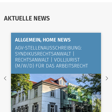
AKTUELLE NEWS
ALLGEMEIN, HOME NEWS
AGV-STELLENAUSSCHREIBUNG:
SYNDIKUSRECHTSANWALT |
RECHTSANWALT | VOLLJURIST
(M/W/D) FÜR DAS ARBEITSRECHT