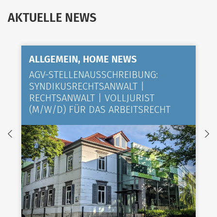
AKTUELLE NEWS
ALLGEMEIN, HOME NEWS
AGV-STELLENAUSSCHREIBUNG:
SYNDIKUSRECHTSANWALT |
RECHTSANWALT | VOLLJURIST
(M/W/D) FÜR DAS ARBEITSRECHT