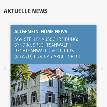
AKTUELLE NEWS
ALLGEMEIN, HOME NEWS
AGV-STELLENAUSSCHREIBUNG:
SYNDIKUSRECHTSANWALT |
RECHTSANWALT | VOLLJURIST
(M/W/D) FÜR DAS ARBEITSRECHT