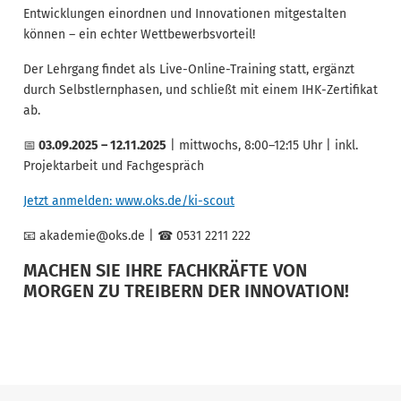
Entwicklungen einordnen und Innovationen mitgestalten
k
önnen
– ein echter Wettbewerbsvorteil!
Der Lehrgang findet als Live-Online-Training statt, erg
änzt
durch Selbstlernphasen, und schließt mit einem IHK-Zertifikat
ab.
📅
03.09.2025
– 12.11.2025
| mittwochs, 8:00–12:15 Uhr | inkl.
Projektarbeit und Fachgespr
äch
Jetzt anmelden: www.oks.de/ki-scout
📧
akademie@oks.de |
☎
0531 2211 222
MACHEN SIE IHRE FACHKRÄFTE VON
MORGEN ZU TREIBERN DER INNOVATION!