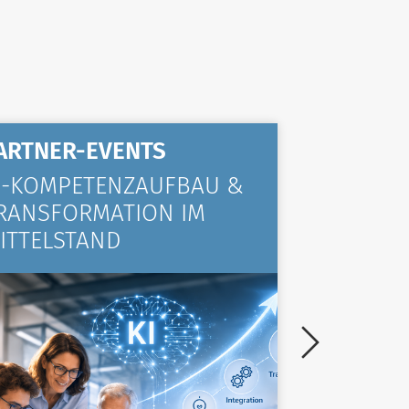
ARTNER-EVENTS
ALLGE
I-KOMPETENZAUFBAU &
KOMPA
RANSFORMATION IM
VIELE 
ITTELSTAND
TRAINI
ZURÜC