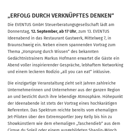
„ERFOLG DURCH VERKNÜPFTES DENKEN“
Die EVENTUS GmbH Steuerberatungsgesellschaft lädt am
Donnerstag,
12. September, ab 17 Uhr
, zum 13. EVENTUS
Ideenabend in das Restaurant Gastwerk, Mittelweg 7, in
Braunschweig ein. Neben einem spannenden Vortrag zum
Thema „Vorsprung durch Wissen“ des bekannten
Gedächtnistrainers Markus Hofmann erwartet die Gäste ein
Abend voller inspirierender Gespräche, lebhaftem Networking
und einem leckeren Rodizio „all you can eat“ inklusive.
Die einzigartige Veranstaltung zieht seit Jahren zahlreiche
Unternehmerinnen und Unternehmer aus der ganzen Region
an und besticht durch ihre lebendige Atmosphäre. Höhepunkt
der Ideenabende ist stets der Vortrag eines hochkarätigen
Referenten. Das Spektrum reichte bereits vom ehemaligen
Jet-Piloten über den Extremsportler Joey Kelly bis hin zu
Showkünstlern wie dem ehemaligen „Taschendieb“ aus dem
Cirque du Soleil oder einem ausgebildeten Shaolin-Mönch.