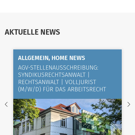
AKTUELLE NEWS
ALLGEMEIN, HOME NEWS
AGV-STELLENAUSSCHREIBUNG:
SYNDIKUSRECHTSANWALT |
RECHTSANWALT | VOLLJURIST
(M/W/D) FÜR DAS ARBEITSRECHT