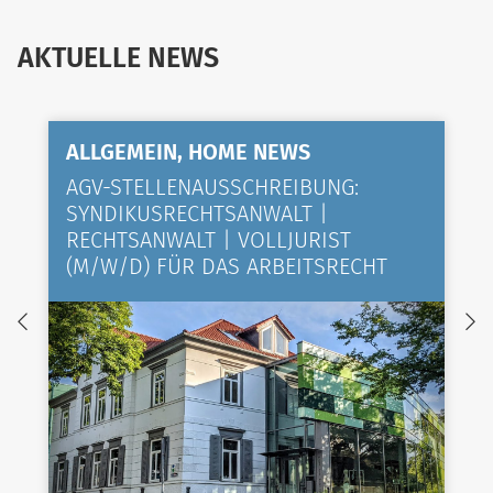
AKTUELLE NEWS
ALLGEMEIN, HOME NEWS
AGV-STELLENAUSSCHREIBUNG:
SYNDIKUSRECHTSANWALT |
RECHTSANWALT | VOLLJURIST
(M/W/D) FÜR DAS ARBEITSRECHT