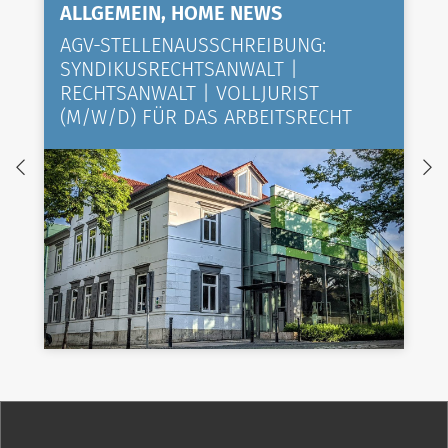
ALLGEMEIN, HOME NEWS
AGV-STELLENAUSSCHREIBUNG:
SYNDIKUSRECHTSANWALT |
RECHTSANWALT | VOLLJURIST
(M/W/D) FÜR DAS ARBEITSRECHT