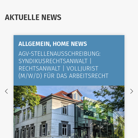
AKTUELLE NEWS
ALLGEMEIN, HOME NEWS
AGV-STELLENAUSSCHREIBUNG:
SYNDIKUSRECHTSANWALT |
RECHTSANWALT | VOLLJURIST
(M/W/D) FÜR DAS ARBEITSRECHT